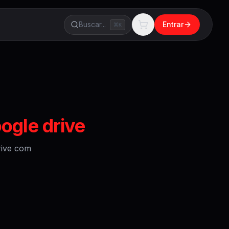
Buscar...
Entrar
K
ogle drive
ive
com