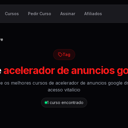
Cursos
Pedir Curso
Assinar
Afiliados
ve
Tag
e
acelerador de anuncios go
e os melhores cursos de
acelerador de anuncios google dr
acesso vitalício
1
curso encontrado