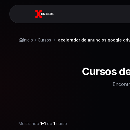
Início
Cursos
acelerador de anuncios google dri
Cursos d
Encontr
Mostrando
1
-
1
de
1
curso