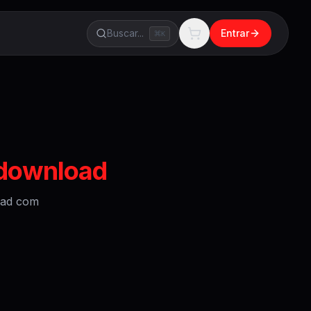
Buscar...
Entrar
K
 download
oad
com