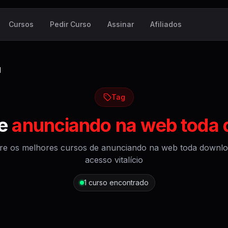
Cursos
Pedir Curso
Assinar
Afiliados
d
Tag
de
anunciando na web toda
re os melhores cursos de
anunciando na web toda downl
acesso vitalício
1
curso encontrado