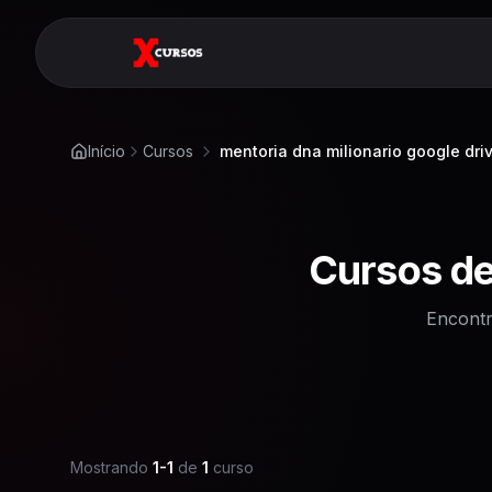
Início
Cursos
mentoria dna milionario google dri
Cursos d
Encontr
Mostrando
1
-
1
de
1
curso