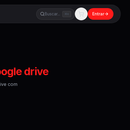
Buscar...
Entrar
K
ogle drive
ive
com