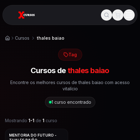
Cursos
thales baiao
Início
Tag
Cursos de
thales baiao
Encontre os melhores cursos de
thales baiao
com acesso
vitalício
1
curso encontrado
Mostrando
1
-
1
de
1
curso
MENTORIA DO FUTURO -