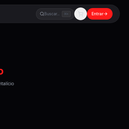
Buscar...
Entrar
K
o
talício