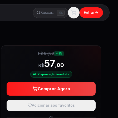
Buscar...
Entrar
K
R$
97,00
-
41
%
57
,
00
R$
PIX aprovação imediata
Comprar Agora
Adicionar aos favoritos
ou