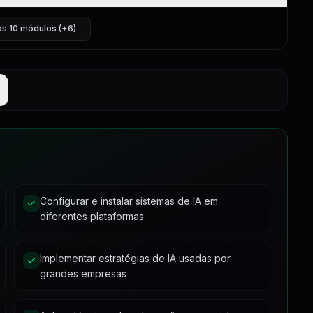
7:46
4:07
os 10 módulos (+6)
9:38
8:50
15:45
syPanel
10:02
2:00
14:42
5:30
1
3:51
1:19
4:37
13:44
3:59
12:53
1
8:12
3:38
Configurar e instalar sistemas de IA em
10:07
diferentes plataformas
25:34
3
1
18:11
12:17
Implementar estratégias de IA usadas por
20:45
2
grandes empresas
14:42
16:49
32:39
20:01
6:04