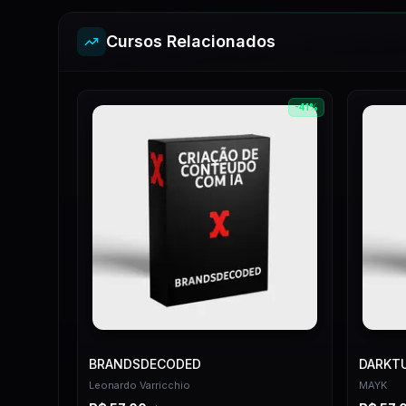
Cursos Relacionados
-
41
%
BRANDSDECODED
DARKTU
Leonardo Varricchio
MAYK