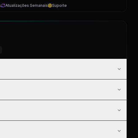
s
Atualizações Semanais
Suporte
3:01
4:37
3
7:19
11:53