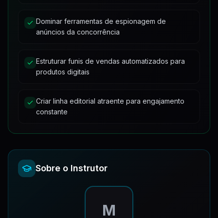
08 - Como escrever legendas realmente relevantes - o qu
Aula
13:24
Dominar ferramentas de espionagem de
1
aula
•
6min
anúncios da concorrência
09 - Como ter uma BIO impossível de ser ignorada
Aula
6:53
1
aula
•
14min
Estruturar funis de vendas automatizados para
produtos digitais
10 - Incentive as pessoas a te chamarem no direct
Aula
14:55
1
aula
•
4min
Criar linha editorial atraente para engajamento
11 - Como salvar atalhos no direct
Aula
4:38
constante
1
aula
•
3min
Aula
3:28
Sobre o Instrutor
M