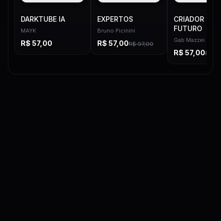
DARKTUBE IA
EXPERTOS
CRIADOR DO
FUTURO
MAYK
Bruno Picinini
Gab Mazzei
R$
57,00
R$
57,00
R$
97,00
R$
57,00
R$
97