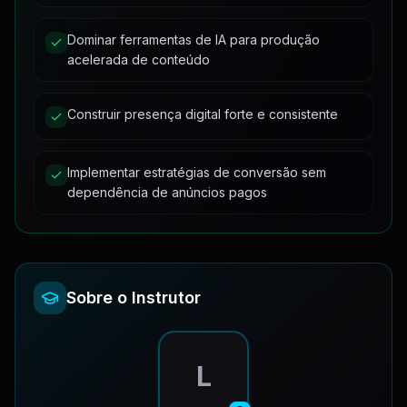
1
material
•
6
Dominar ferramentas de IA para produção
Aula 8.2
Materiais de Apoio
6
acelerada de conteúdo
1
material
•
4
Aula 9
Materiais de Apoio
4
Construir presença digital forte e consistente
1
material
•
3
Materiais de Apoio
3
Implementar estratégias de conversão sem
dependência de anúncios pagos
Sobre o Instrutor
L