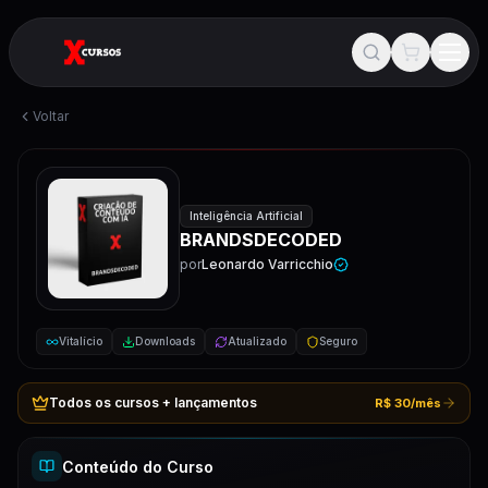
Voltar
Inteligência Artificial
BRANDSDECODED
por
Leonardo Varricchio
Vitalício
Downloads
Atualizado
Seguro
Todos os cursos + lançamentos
R$ 30/mês
Conteúdo do Curso