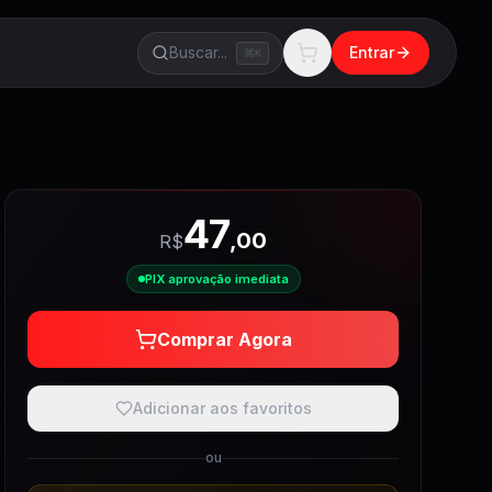
Buscar...
Entrar
K
47
,
00
R$
PIX aprovação imediata
Comprar Agora
Adicionar aos favoritos
ou