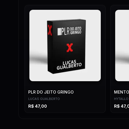
[17] A estratégia por trás dos anúncios
PLR DO JEITO GRINGO
MENTOR
LUCAS GUALBERTO
HYTALLO
R$
47,00
R$
47,