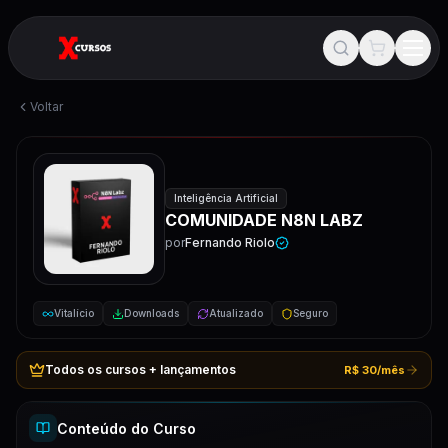
Voltar
Inteligência Artificial
COMUNIDADE N8N LABZ
por
Fernando Riolo
Vitalício
Downloads
Atualizado
Seguro
Todos os cursos + lançamentos
R$ 30/mês
Conteúdo do Curso