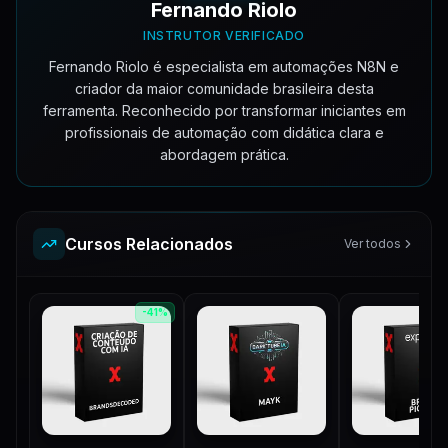
Call 26-09
Fernando Riolo
48:15
Aula 5. Conversoes Personalizadas Gerenciador
3:50
INSTRUTOR VERIFICADO
Aula 6. Estrutura campanha
10:20
Fernando Riolo é especialista em automações N8N e
criador da maior comunidade brasileira desta
Aula 7. Checklist
7:18
ferramenta. Reconhecido por transformar iniciantes em
profissionais de automação com didática clara e
abordagem prática.
Cursos Relacionados
Ver todos
-
41
%