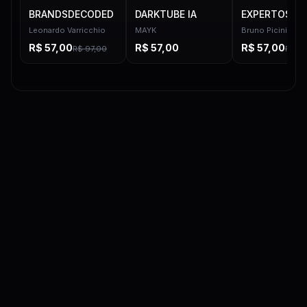
BRANDSDECODED
DARKTUBE IA
EXPERTOS
Leonardo Varricchio
MAYK
Bruno Picinini
R$
57,00
R$
57,00
R$
57,00
R$
97,00
R$
97