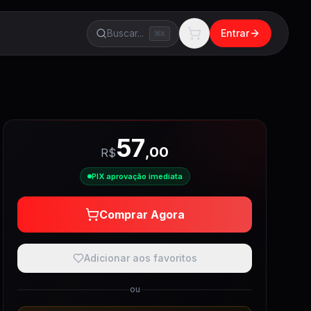
Buscar...
Entrar
K
57
,
00
R$
PIX aprovação imediata
Comprar Agora
Adicionar aos favoritos
ou