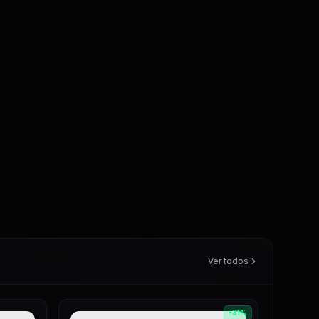
Ver todos
-
31
%