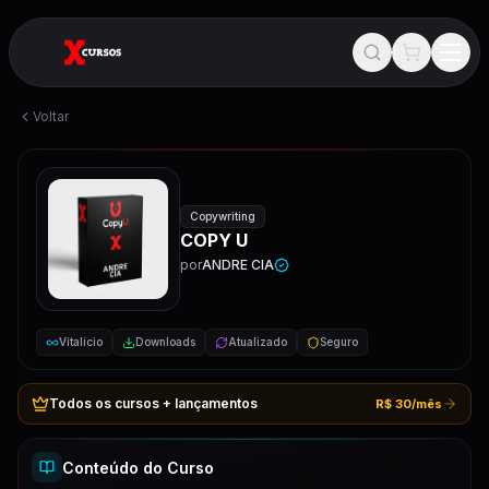
Voltar
Copywriting
COPY U
por
ANDRE CIA
Vitalício
Downloads
Atualizado
Seguro
Todos os cursos + lançamentos
R$ 30/mês
Conteúdo do Curso