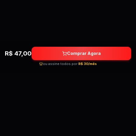
R$
47,00
Comprar Agora
ou assine todos por
R$ 30/mês
Quebrando as barreiras do conhecimento!
Cursos premium por preços acessíveis para
transformar sua carreira.