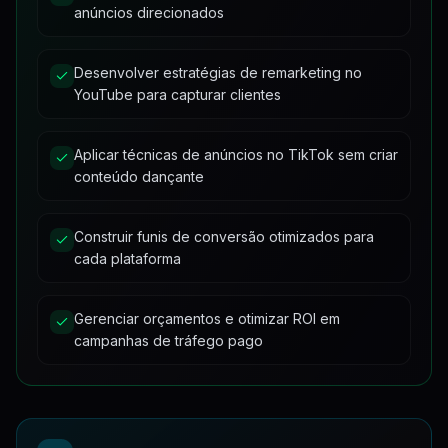
anúncios direcionados
AULA05 - Como anunciar no tikTok sem ter que fazer dancinha P1
1
79:02
Desenvolver estratégias de remarketing no
AULA05 - Como anunciar no tikTok sem ter que fazer dancinha P2
59:38
YouTube para capturar clientes
Aplicar técnicas de anúncios no TikTok sem criar
conteúdo dançante
Construir funis de conversão otimizados para
cada plataforma
Gerenciar orçamentos e otimizar ROI em
campanhas de tráfego pago