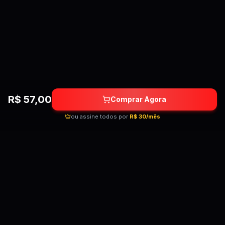
R$
57,00
Comprar Agora
ou assine todos por
R$ 30/mês
Quebrando as barreiras do conhecimento!
Cursos premium por preços acessíveis para
transformar sua carreira.