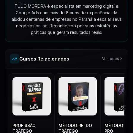
TULIO MOREIRA é especialista em marketing digital e
Teste de Produtos no Facebook
43:17
Live - Como fazer Uma Pagina de Venda Para Dropshipping
82:48
Google Ads com mais de 8 anos de experiência. Já
ajudou centenas de empresas no Paraná a escalar seus
negócios online. Reconhecido por suas estratégias
Live - Como Desbloquear o Merchant Center do Google - Passo a Passo
68:10
práticas que geram resultados reais.
Live - Como Ter Resultado Sem Merchant Center
45:57
Live - Estratégia de BlackFriday 2022
42:43
Cursos Relacionados
Ver todos
Live - Aumente seu Faturamento com Email Marketing - Com @oigorolimpio
127:57
PROFISSÃO
MÉTODO REI DO
MÉTODO GO
TRÁFEGO
TRÁFEGO
PRO