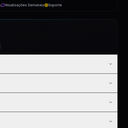
s
Atualizações Semanais
Suporte
8
1:34
1:28
0:49