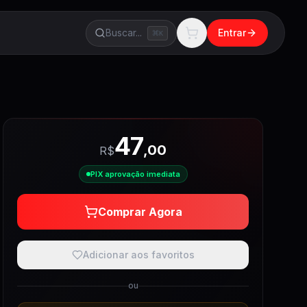
Buscar...
Entrar
K
47
,
00
R$
PIX aprovação imediata
Comprar Agora
Adicionar aos favoritos
ou