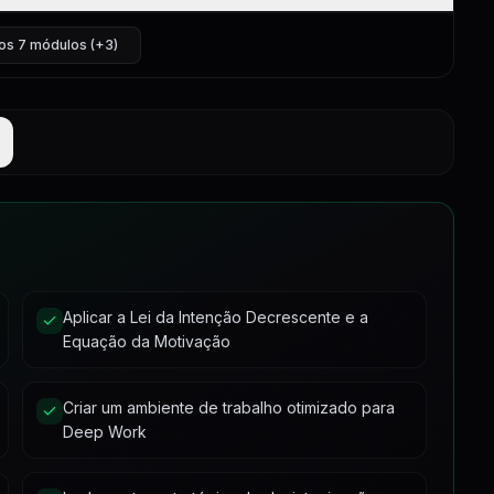
2:23
4:37
os 7 módulos (+3)
5:06
6:27
7:44
5:23
3:28
6:17
5:33
5:11
2:45
3:05
6:11
2:49
5:59
3:25
3:56
6:49
Aplicar a Lei da Intenção Decrescente e a
8:27
6:24
Equação da Motivação
10:37
3:42
Criar um ambiente de trabalho otimizado para
manentemente)
1:58
Deep Work
3:16