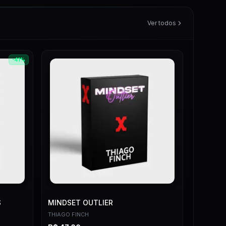
Ver todos
-
41
%
S
MINDSET OUTLIER
THIAGO FINCH