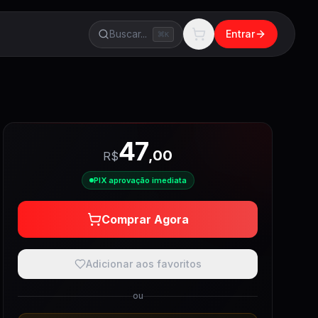
Buscar...
Entrar
K
47
,
00
R$
PIX aprovação imediata
Comprar Agora
Adicionar aos favoritos
ou