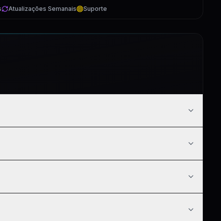
s
Atualizações Semanais
Suporte
5:51
4:03
10:12
7:49
5:13
11:49
6:32