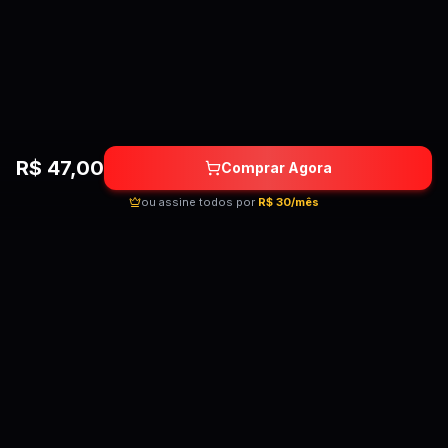
R$
47,00
Comprar Agora
ou assine todos por
R$ 30/mês
Quebrando as barreiras do conhecimento!
Cursos premium por preços acessíveis para
transformar sua carreira.