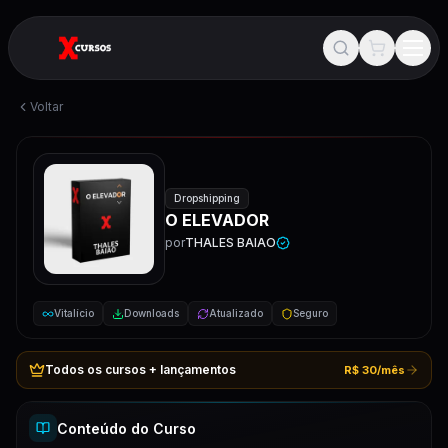
Voltar
Dropshipping
O ELEVADOR
por
THALES BAIAO
Vitalício
Downloads
Atualizado
Seguro
Todos os cursos + lançamentos
R$ 30/mês
Conteúdo do Curso