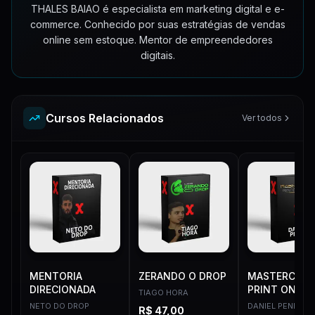
THALES BAIAO é especialista em marketing digital e e-
commerce. Conhecido por suas estratégias de vendas
online sem estoque. Mentor de empreendedores
digitais.
Cursos Relacionados
Ver todos
MENTORIA
ZERANDO O DROP
MASTERCLAS
DIRECIONADA
PRINT ON
TIAGO HORA
DEMAND
NETO DO DROP
DANIEL PENIN
R$
47,00