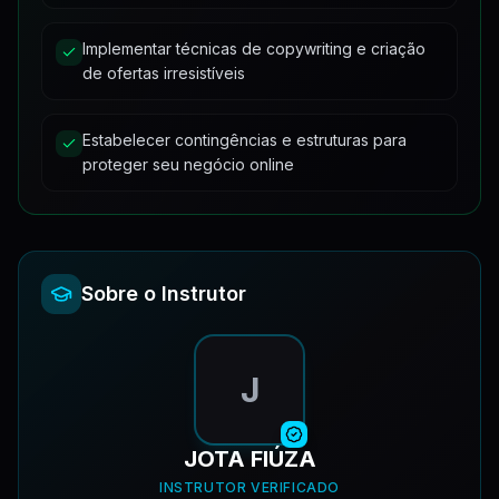
AULA 12 - Contigência Solitária
20:28
AULA 11 - Copy do Anúncio
12:12
Implementar técnicas de copywriting e criação
Remarketing
27:32
AULA 13 - Contigência Vertical
15:45
de ofertas irresistíveis
AULA 2.1 - Pilares de um criativo
11:43
AULA 14 - Ferramenta de Perfis
9:08
Estabelecer contingências e estruturas para
proteger seu negócio online
AULA 15 - Insights
5:27
Sobre o Instrutor
J
JOTA FIÚZA
INSTRUTOR VERIFICADO