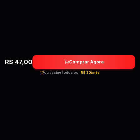
R$
47,00
Comprar Agora
ou assine todos por
R$ 30/mês
Quebrando as barreiras do conhecimento!
Cursos premium por preços acessíveis para
transformar sua carreira.