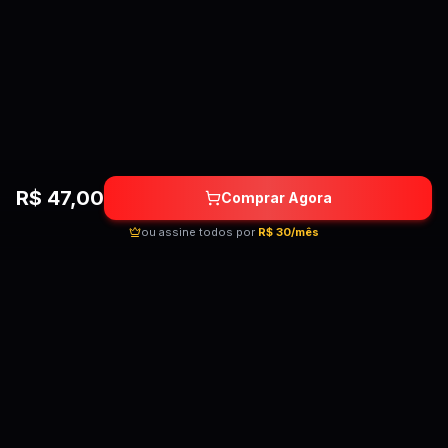
R$
47,00
Comprar Agora
ou assine todos por
R$ 30/mês
Quebrando as barreiras do conhecimento!
Cursos premium por preços acessíveis para
transformar sua carreira.