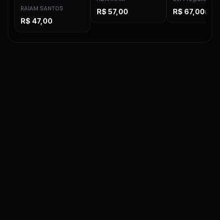
RAIAM SANTOS
R$
57,00
R$
67,00
R$
97
R$
47,00