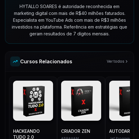
128:50
Criando sua Primeira Campanha YouTube Ads
57:17
HYTALLO SOARES é autoridade reconhecida em
Thiago Guedes - Gestão de Equipe
22:19
marketing digital com mais de R$40 milhões faturados.
Tira dúvidas contingência e análise de campanhas
139:05
Especialista em YouTube Ads com mais de R$3 milhões
Thiago Guedes - Perguntas e respostas
24:16
investidos na plataforma. Referência em estratégias que
geram resultados de 7 dígitos mensais.
Rocky Vega - Suas vendas Internacionais Ilimitadas em saúde Natural e Encapsulados
58:11
João Campos - Segredos Simples que apendi após investir 70MM nas minhas Ofertas - 001
65:32
Cursos Relacionados
Ver todos
HACKEANDO
CRIADOR ZEN
AUTODARK
TUDO 2.0
ABRAHAM
Jef Programador