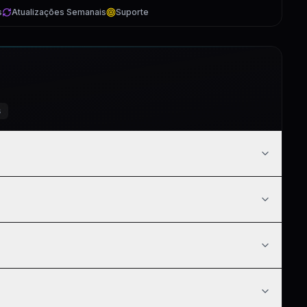
s
Atualizações Semanais
Suporte
s
5:02
3:55
6:19
1:36
8:45