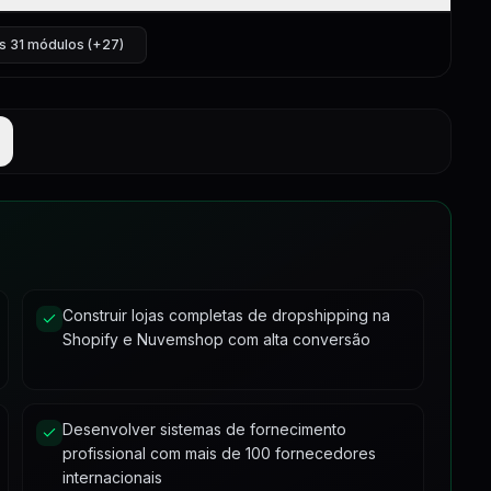
0:48
1:24
s 31 módulos (+27)
5:22
5:14
9:03
6:12
3:38
ropshipping
8:33
12:40
10:55
13:50
10:29
15:10
22:19
8:49
15:07
Construir lojas completas de dropshipping na
4:27
1:13
Shopify e Nuvemshop com alta conversão
5:31
1
2:00
4:09
Desenvolver sistemas de fornecimento
profissional com mais de 100 fornecedores
6:34
internacionais
2:00
4:54