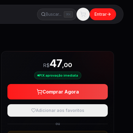
Buscar...
Entrar
K
47
,
00
R$
PIX aprovação imediata
Comprar Agora
Adicionar aos favoritos
ou