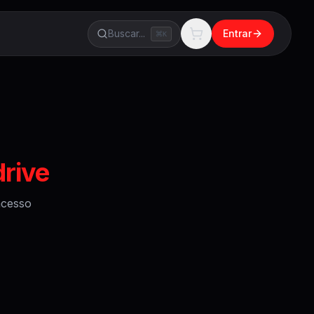
Buscar...
Entrar
K
drive
cesso