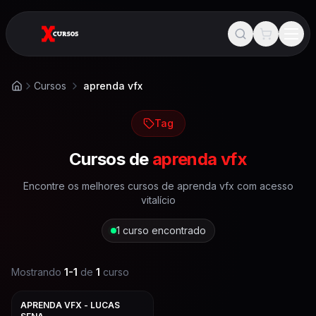
Cursos
aprenda vfx
Início
Tag
Cursos de
aprenda vfx
Encontre os melhores cursos de
aprenda vfx
com acesso
vitalício
1
curso encontrado
Mostrando
1
-
1
de
1
curso
APRENDA VFX - LUCAS