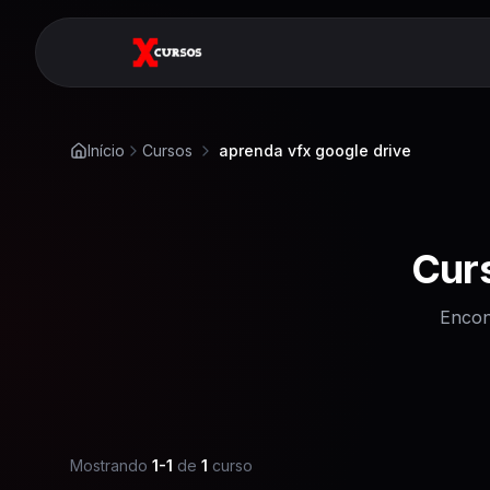
Início
Cursos
aprenda vfx google drive
Cur
Encon
Mostrando
1
-
1
de
1
curso