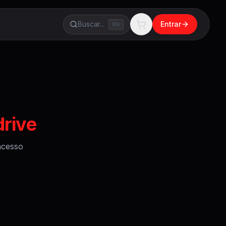
Buscar...
Entrar
K
drive
cesso