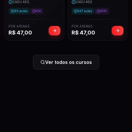
CADU ADS
CADU ADS
90
aulas
52h
347
aulas
251h
POR APENAS
POR APENAS
R$
47,00
R$
47,00
Ver todos os cursos