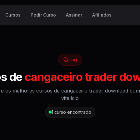
Cursos
Pedir Curso
Assinar
Afiliados
Tag
os de
cangaceiro trader do
re os melhores cursos de
cangaceiro trader download
com
vitalício
1
curso encontrado