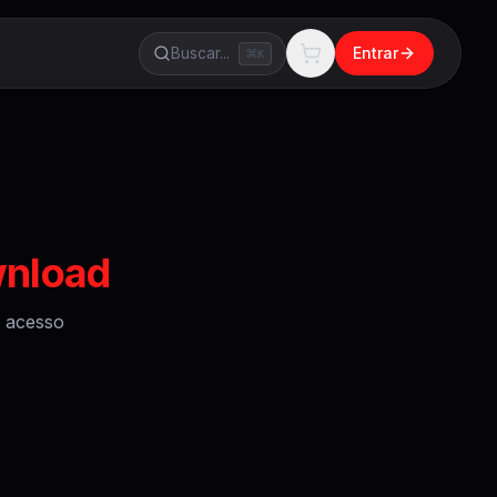
Buscar...
Entrar
K
wnload
 acesso