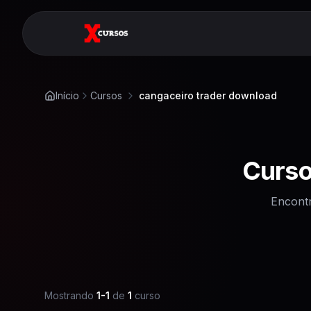
Início
Cursos
cangaceiro trader download
Curs
Encont
Mostrando
1
-
1
de
1
curso