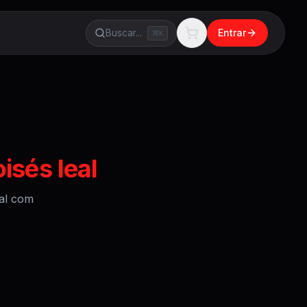
Buscar...
Entrar
K
isés leal
al
com