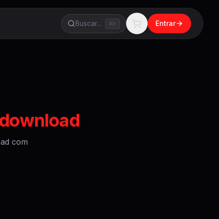
Buscar...
Entrar
K
3 download
oad
com