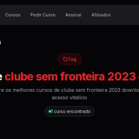
Cursos
Pedir Curso
Assinar
Afiliados
d
Tag
e
clube sem fronteira 202
re os melhores cursos de
clube sem fronteira 2023 downl
acesso vitalício
1
curso encontrado