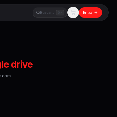
Buscar...
Entrar
K
e drive
e
com