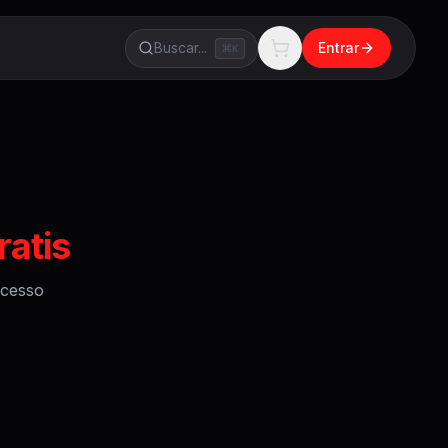
Buscar...
Entrar
K
atis
cesso