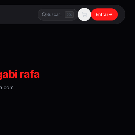
Buscar...
Entrar
K
abi rafa
a
com