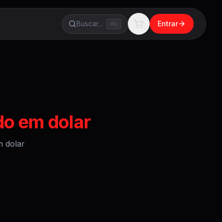
Buscar...
Entrar
K
do em dolar
 dolar