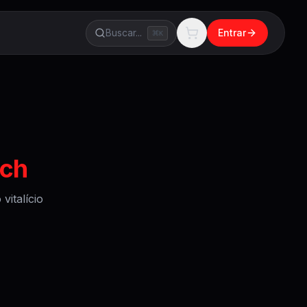
Buscar...
Entrar
K
nch
italício