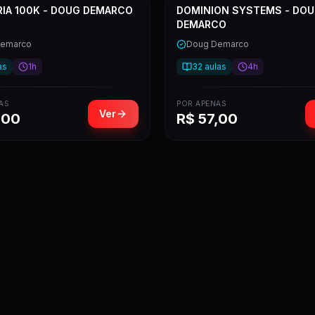
IA 100K - DOUG DEMARCO
DOMINION SYSTEMS - DO
DEMARCO
Demarco
Doug Demarco
as
1h
32
aulas
4h
AS
POR APENAS
Ver
,00
R$
57,00