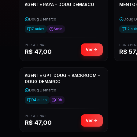
AGENTE RAYA - DOUG DEMARCO
MENTOR
Doug Demarco
Doug 
7
aulas
6min
12
aul
POR APENAS
POR APEN
Ver
R$
47,00
R$
57
AGENTE GPT DOUG + BACKROOM -
DOUG DEMARCO
Doug Demarco
94
aulas
10h
POR APENAS
Ver
R$
47,00