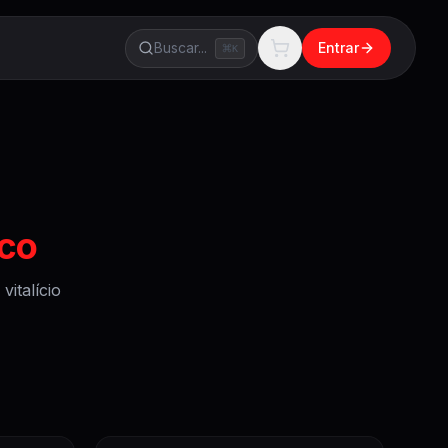
Buscar...
Entrar
K
co
italício