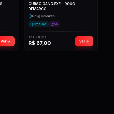
UG
CURSO GANG.EXE - DOUG
DEMARCO
Doug DeMarco
32
aulas
5h
POR APENAS
Ver
Ver
R$
67,00