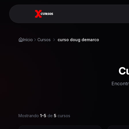
Início
Cursos
curso doug demarco
C
Encontr
Mostrando
1
-
5
de
5
cursos