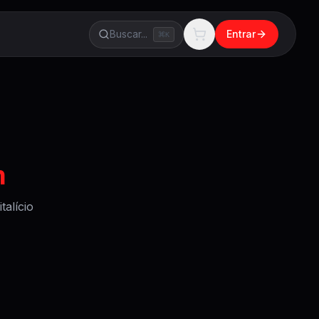
Buscar...
Entrar
K
m
alício