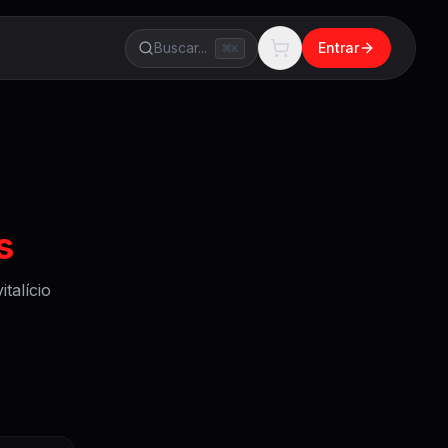
Buscar...
Entrar
K
s
talício