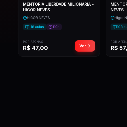
MENTORIA LIBERDADE MILIONÁRIA -
MENTORI
HIGOR NEVES
NEVES
HIGOR NEVES
Higor 
118
aulas
119h
108
au
POR APENAS
POR APEN
Ver
R$
47,00
R$
57