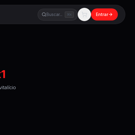
Buscar...
Entrar
K
x1
talício