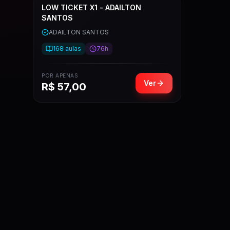
LOW TICKET X1 - ADAILTON
SANTOS
ADAILTON SANTOS
168
aulas
76h
POR APENAS
Ver
R$
57,00