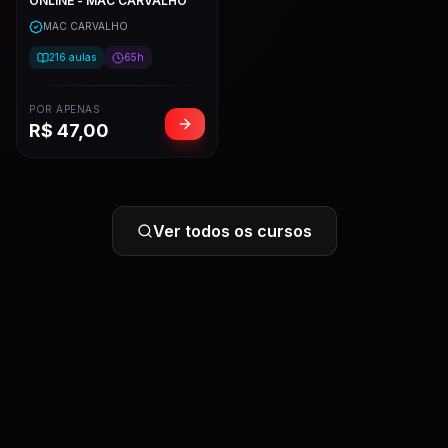
ONLINE - MAC CARVALHO
MAC CARVALHO
216
aulas
65h
POR APENAS
R$
47,00
Ver todos os cursos