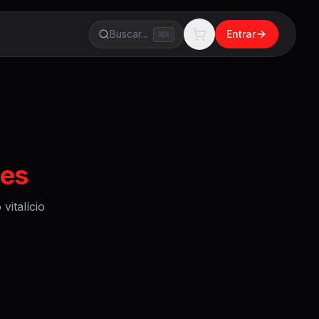
Buscar...
Entrar
K
ges
italício