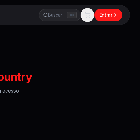
Buscar...
Entrar
K
ountry
 acesso