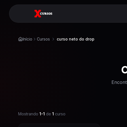
Início
Cursos
curso neto do drop
C
Encont
Mostrando
1
-
1
de
1
curso