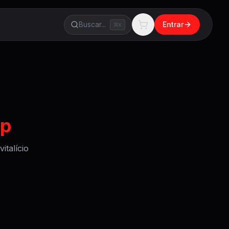
Buscar...
Entrar
K
op
italício