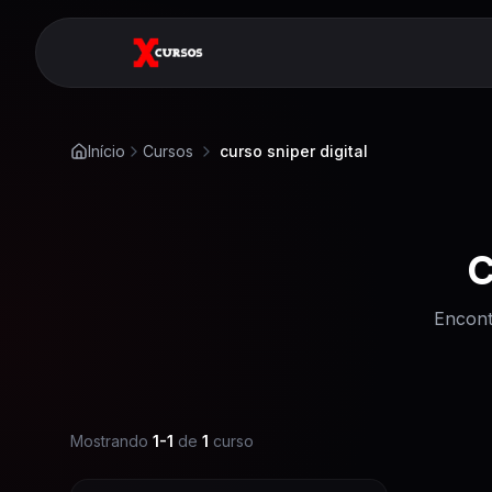
Início
Cursos
curso sniper digital
C
Encont
Mostrando
1
-
1
de
1
curso