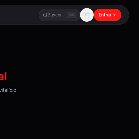
Buscar...
Entrar
K
al
talício