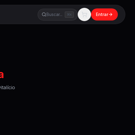
Buscar...
Entrar
K
a
talício