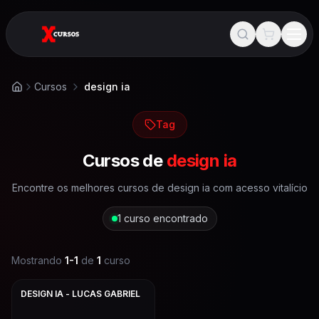
Cursos
design ia
Início
Tag
Cursos de
design ia
Encontre os melhores cursos de
design ia
com acesso vitalício
1
curso encontrado
Mostrando
1
-
1
de
1
curso
DESIGN IA - LUCAS GABRIEL