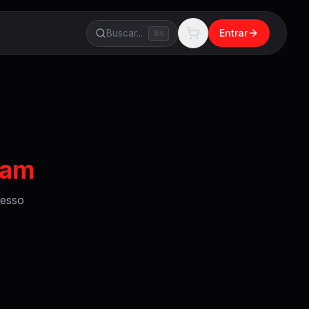
Buscar...
Entrar
K
ram
esso