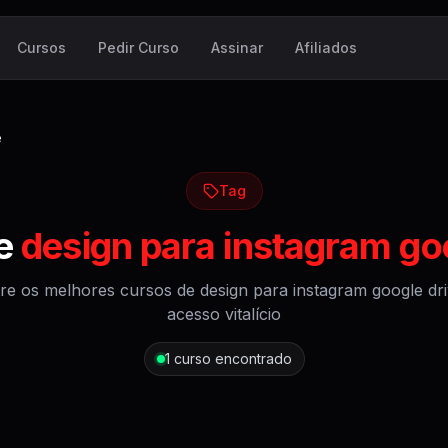
Cursos
Pedir Curso
Assinar
Afiliados
e
Tag
de
design para instagram go
re os melhores cursos de
design para instagram google dr
acesso vitalício
1
curso encontrado