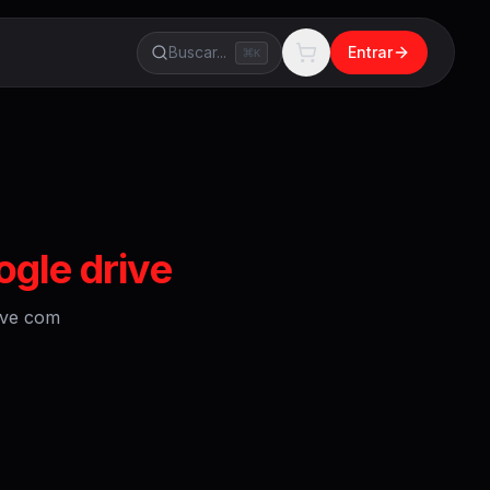
Buscar...
Entrar
K
ogle drive
ive
com