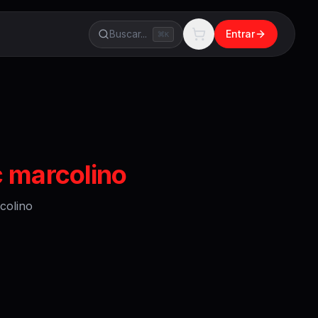
Buscar...
Entrar
K
 marcolino
colino