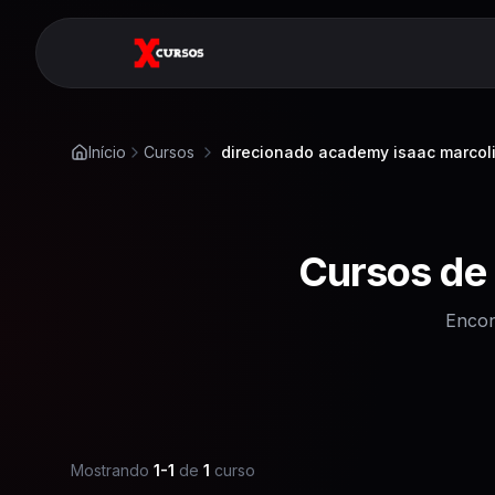
Início
Cursos
direcionado academy isaac marcol
Cursos de
Encon
Mostrando
1
-
1
de
1
curso