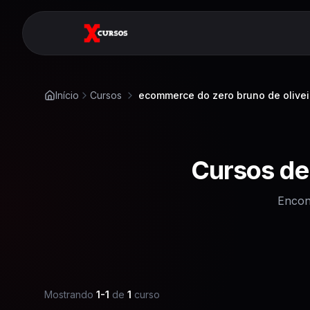
Início
Cursos
ecommerce do zero bruno de olivei
Cursos d
Encon
Mostrando
1
-
1
de
1
curso