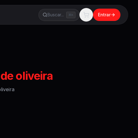
Buscar...
Entrar
K
e oliveira
iveira