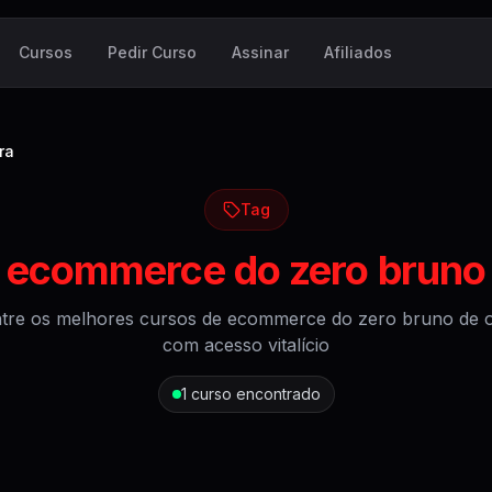
Cursos
Pedir Curso
Assinar
Afiliados
ra
Tag
e
ecommerce do zero bruno d
tre os melhores cursos de
ecommerce do zero bruno de ol
com acesso vitalício
1
curso encontrado