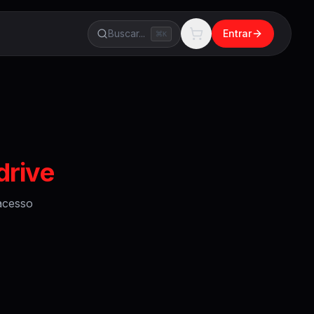
Buscar...
Entrar
K
drive
cesso