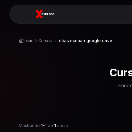
Início
Cursos
elias maman google drive
Cur
Encon
Mostrando
1
-
1
de
1
curso