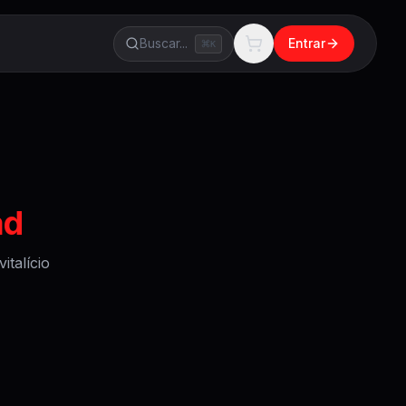
Buscar...
Entrar
K
ad
talício