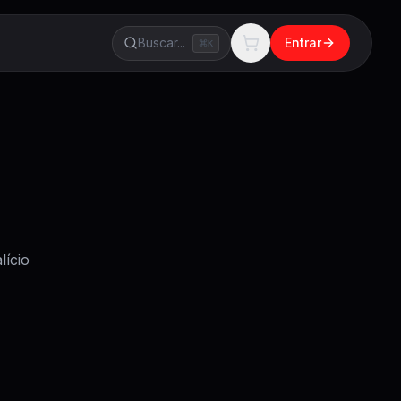
Buscar...
Entrar
K
lício