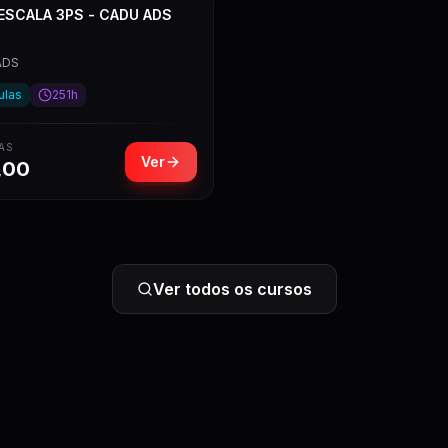
ESCALA 3PS - CADU ADS
ADS
ulas
251h
AS
Ver
,00
Ver todos os cursos