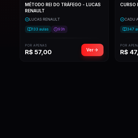
MÉTODO REI DO TRÁFEGO - LUCAS
CURSO 
RENAULT
LUCAS RENAULT
CADU 
133
aulas
93h
347
a
POR APENAS
POR APEN
Ver
R$
57,00
R$
47